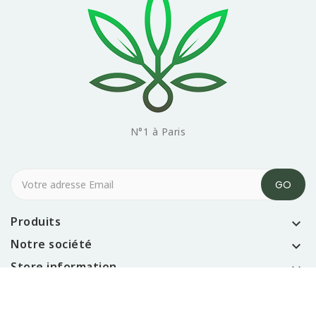
N°1 à Paris
Produits

Notre société

Store information

© 2026 CBDP PARIS - Tous droits réservés