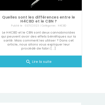
Quelles sont les différences entre le
H4CBD et le CBN ?
Publié le : 03/11/2023 | Catégories :
H4CBD
Le H4CBD et le CBN sont deux cannabinoïdes
qui peuvent avoir des effets bénéfiques sur la
santé. Mais comment les utiliser ? Dans cet
article, nous allons vous expliquer leur
procédé de fabri [...]
search
Lire la suite