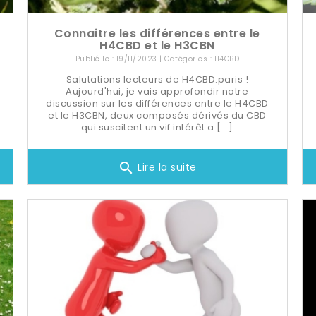
Connaitre les différences entre le
H4CBD et le H3CBN
Publié le : 19/11/2023 | Catégories :
H4CBD
Salutations lecteurs de H4CBD.paris !
Aujourd'hui, je vais approfondir notre
discussion sur les différences entre le H4CBD
et le H3CBN, deux composés dérivés du CBD
qui suscitent un vif intérêt a [...]
search
Lire la suite