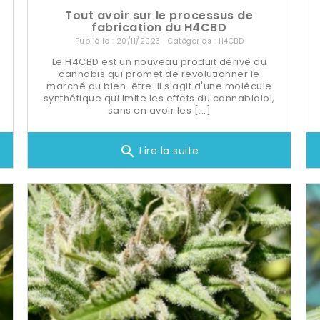
Tout avoir sur le processus de
fabrication du H4CBD
Publié le : 20/11/2023 | Catégories :
H4CBD
Le H4CBD est un nouveau produit dérivé du
cannabis qui promet de révolutionner le
marché du bien-être. Il s'agit d'une molécule
synthétique qui imite les effets du cannabidiol,
sans en avoir les [...]
search
Lire la suite