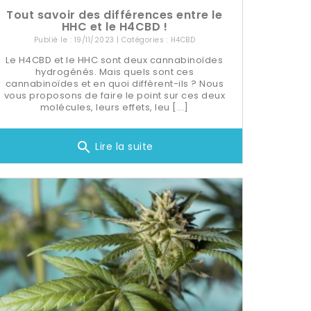
Tout savoir des différences entre le
HHC et le H4CBD !
Publié le : 19/11/2023 | Catégories :
H4CBD
Le H4CBD et le HHC sont deux cannabinoïdes
hydrogénés. Mais quels sont ces
cannabinoïdes et en quoi diffèrent-ils ? Nous
vous proposons de faire le point sur ces deux
molécules, leurs effets, leu [...]
search
Lire la suite