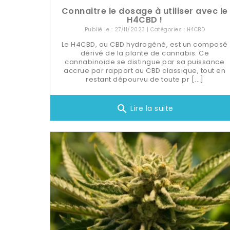
Connaitre le dosage à utiliser avec le
H4CBD !
Publié le : 27/11/2023 | Catégories :
H4CBD
Le H4CBD, ou CBD hydrogéné, est un composé
dérivé de la plante de cannabis. Ce
cannabinoïde se distingue par sa puissance
accrue par rapport au CBD classique, tout en
restant dépourvu de toute pr [...]
search
Lire la suite