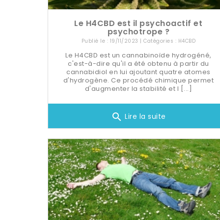
Le H4CBD est il psychoactif et
psychotrope ?
Publié le : 19/11/2023 | Catégories :
H4CBD
Le H4CBD est un cannabinoïde hydrogéné,
c'est-à-dire qu'il a été obtenu à partir du
cannabidiol en lui ajoutant quatre atomes
d'hydrogène. Ce procédé chimique permet
d'augmenter la stabilité et l [...]
search
Lire la suite