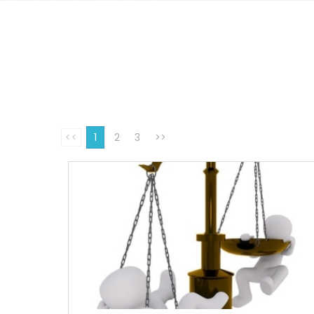
<<
1
2
3
>>