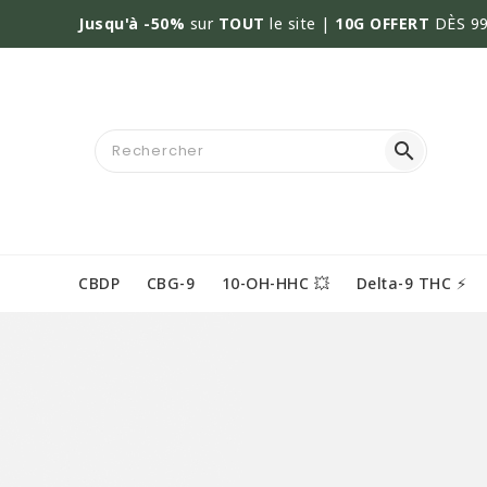
Jusqu'à -50%
sur
TOUT
le site |
10G OFFERT
DÈS 99

CBDP
CBG-9
10-OH-HHC 💥
Delta-9 THC ⚡