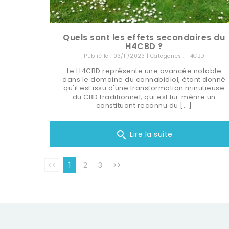
Quels sont les effets secondaires du
H4CBD ?
Publié le : 03/11/2023 | Catégories :
H4CBD
Le H4CBD représente une avancée notable
dans le domaine du cannabidiol, étant donné
qu'il est issu d'une transformation minutieuse
du CBD traditionnel, qui est lui-même un
constituant reconnu du [...]
search
Lire la suite
<<
1
2
3
>>