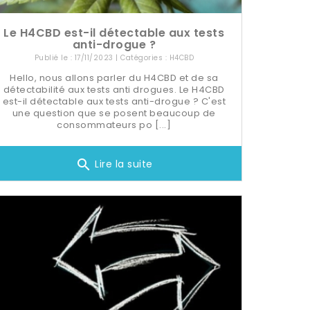
Le H4CBD est-il détectable aux tests
anti-drogue ?
Publié le : 17/11/2023 | Catégories :
H4CBD
Hello, nous allons parler du H4CBD et de sa
détectabilité aux tests anti drogues. Le H4CBD
est-il détectable aux tests anti-drogue ? C'est
une question que se posent beaucoup de
consommateurs po [...]
search
Lire la suite