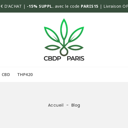
€ D'ACHAT |
-15% SUPPL.
avec le code
PARIS15
| Livraison O
CBD
THP420
Accueil
Blog