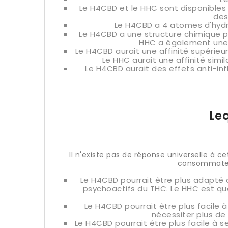
Le H4CBD et le HHC sont disponible
de
Le H4CBD a 4 atomes d'hydr
Le H4CBD a une structure chimique plu
HHC a également une s
Le H4CBD aurait une affinité supérieur
Le HHC aurait une affinité simi
Le H4CBD aurait des effets anti-in
Leq
Il n'existe pas de réponse universelle à 
consommateur
Le H4CBD pourrait être plus adapté 
psychoactifs du THC. Le HHC est qu
Le H4CBD pourrait être plus facile 
nécessiter plus de 
Le H4CBD pourrait être plus facile à se 