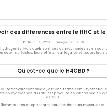
oir des différences entre le HHC et l
Publié le :
19/11/2023
- Catégories :
H4CBD
ydrogénés. Mais quels sont ces cannabinoïdes et en quoi di
es deux molécules, leurs effets, leur légalité et toutes leurs 
Qu'est-ce que le H4CBD ?
u tétrahydrocannabidiol, est une forme semi-synthétique
version hydrogénée du CBD est produite en laboratoire en a
de CBD .
nflammatoires et apaisantes pour les douleurs musculaires. I