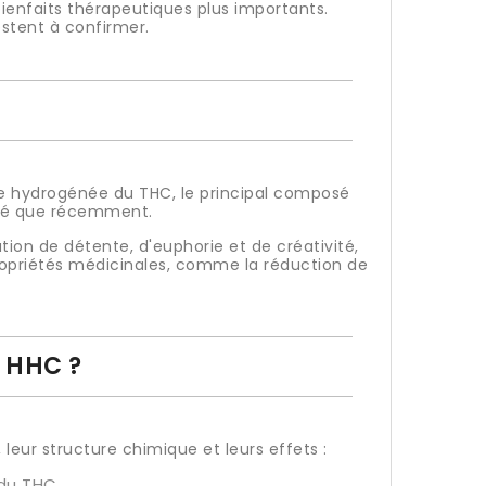
ienfaits thérapeutiques plus importants.
estent à confirmer.
me hydrogénée du THC, le principal composé
udié que récemment.
ation de détente, d'euphorie et de créativité,
ropriétés médicinales, comme la réduction de
e HHC ?
leur structure chimique et leurs effets :
du THC.