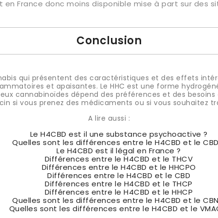
it en France donc moins disponible mise à part sur des sit
Conclusion
abis qui présentent des caractéristiques et des effets in
nflammatoires et apaisantes. Le HHC est une forme hydrogénée
s deux cannabinoïdes dépend des préférences et des besoins
in si vous prenez des médicaments ou si vous souhaitez tr
A lire aussi :
Le H4CBD est il une substance psychoactive ?
Quelles sont les différences entre le H4CBD et le CBD
Le H4CBD est il légal en France ?
Différences entre le H4CBD et le THCV
Différences entre le H4CBD et le HHCPO
Différences entre le H4CBD et le CBD
Différences entre le H4CBD et le THCP
Différences entre le H4CBD et le HHCP
Quelles sont les différences entre le H4CBD et le CBN
Quelles sont les différences entre le H4CBD et le VMA