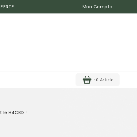
Mon Compte
FFERTE
0 Article
t le H4CBD !