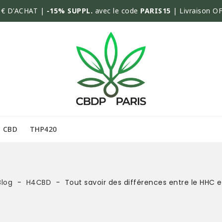
€ D'ACHAT |
-15% SUPPL.
avec le code
PARIS15
| Livraison O
CBD
THP420
Blog
H4CBD
Tout savoir des différences entre le HHC e