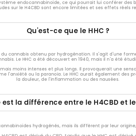
ystème endocannabinoïde, ce qui pourrait lui conférer des b
des sur le H4CBD sont encore limitées et ses effets réels r
Qu'est-ce que le HHC ?
é du cannabis obtenu par hydrogénation. Il s'agit d'une for
nabis. Le HHC a été découvert en 1940, mais il n'a été ét
, mais moins intenses et plus longs. Il provoquerait une sens
mme l'anxiété ou la paranoïa. Le HHC aurait également des p
la douleur, de l'inflammation ou des nausées.
 est la différence entre le H4CBD et l
nnabinoïdes hydrogénés, mais ils diffèrent par leur origine, 
e H4CBD est dérivé du CBD, tandis que le HHC est dérivé 