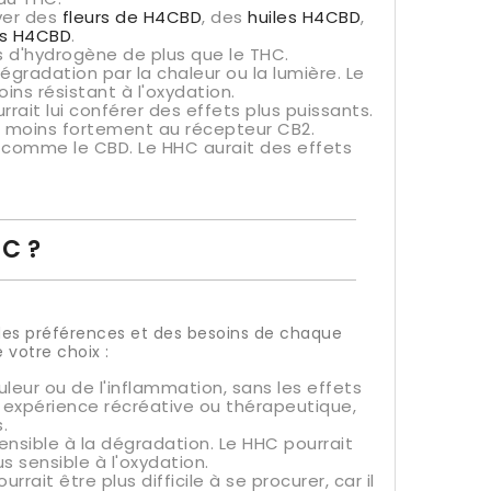
ver des
fleurs de H4CBD
, des
huiles H4CBD
,
s H4CBD
.
 d'hydrogène de plus que le THC.
égradation par la chaleur ou la lumière. Le
ns résistant à l'oxydation.
rait lui conférer des effets plus puissants.
rait moins fortement au récepteur CB2.
s comme le CBD. Le HHC aurait des effets
HC ?
d des préférences et des besoins de chaque
votre choix :
eur ou de l'inflammation, sans les effets
 expérience récréative ou thérapeutique,
.
ensible à la dégradation. Le HHC pourrait
us sensible à l'oxydation.
rait être plus difficile à se procurer, car il