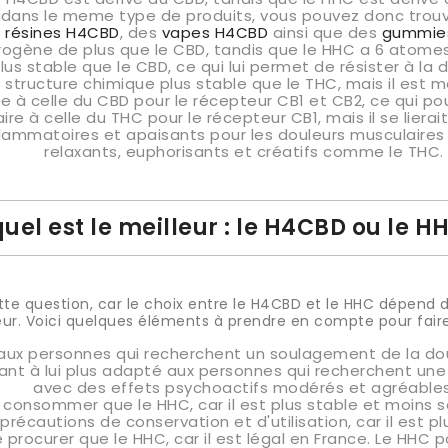
s dans le meme type de produits, vous pouvez donc trou
s
résines H4CBD
, des
vapes H4CBD
ainsi que des
gummie
ogène de plus que le CBD, tandis que le HHC a 6 atomes
s stable que le CBD, ce qui lui permet de résister à la d
tructure chimique plus stable que le THC, mais il est moi
e à celle du CBD pour le récepteur CB1 et CB2, ce qui pour
laire à celle du THC pour le récepteur CB1, mais il se lie
flammatoires et apaisants pour les douleurs musculaire
relaxants, euphorisants et créatifs comme le THC.
uel est le meilleur : le H4CBD ou le H
cette question, car le choix entre le H4CBD et le HHC dépen
. Voici quelques éléments à prendre en compte pour faire 
aux personnes qui recherchent un soulagement de la doul
ant à lui plus adapté aux personnes qui recherchent une
avec des effets psychoactifs modérés et agréables
à consommer que le HHC, car il est plus stable et moins s
précautions de conservation et d'utilisation, car il est pl
procurer que le HHC, car il est légal en France. Le HHC pour