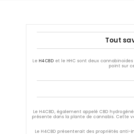
Tout sav
Le
H4CBD
et le HHC sont deux cannabinoïdes h
point sur c
Le H4CBD, également appelé CBD hydrogéné o
présente dans la plante de cannabis. Cette 
Le H4CBD présenterait des propriétés anti-i