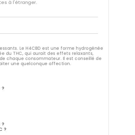
es à l'étranger.
téressants. Le H4CBD est une forme hydrogénée
 du THC, qui aurait des effets relaxants,
 de chaque consommateur. Il est conseillé de
aiter une quelconque affection.
 ?
 ?
C ?