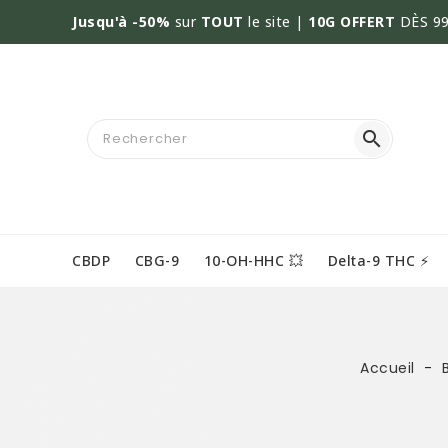
Jusqu'à -50%
sur
TOUT
le site |
10G OFFERT
DÈS 99

CBDP
CBG-9
10-OH-HHC 💥
Delta-9 THC ⚡
Accueil