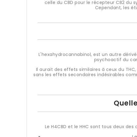
celle du CBD pour le récepteur CB2 du s
Cependant, les étu
L'hexahydrocannabinol, est un autre dériv
psychoactif du can
Il aurait des effets similaires à ceux du THC
sans les effets secondaires indésirables co
Quelle
Le H4CBD et le HHC sont tous deux des ca
L