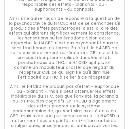
responsable des effets « planants » ou «
euphorisants » du cannabis.
Ainsi, une autre façon de répondre à la question de
la psychoactivité du H4CBD est de se demander s'il
produit des effets psychotropes, c'est-à-dire des
effets qui altèrent significativement la conscience,
les sensations ou les émotions. Selon cette
approche, le H4CBD n'est pas psychoactif dans le
sens traditionnel du terme. En effet, le H4CBD ne
se lie pas directement au récepteur CB1, qui est le
principal récepteur impliqué dans les effets
psychotropes du THC. Le H4CBD agit plutôt
comme un modulateur allostérique négatif du
récepteur CB1, ce qui signifie qu'il diminue
l'efficacité du THC à se lier à ce récepteur.
Ainsi, le H4CBD ne produit pas d'effet « euphorique
» ou « planant », mais il peut atténuer les effets
indésirables du THC, tels que l'anxiété, la paranoïa
ou les troubles cognitifs. Le H4CBD a également
des effets propres sur le système
endocannabinoïde, qui sont similaires à ceux du
CBD, mais avec une puissance accrue. Le H4CBD a
notamment des propriétés anti-inflammatoires,
analgésiques, anxiolytiques et anticonvulsivantes.