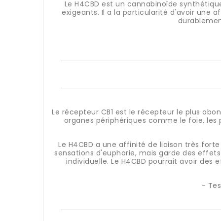
Le H4CBD est un cannabinoïde synthétique
exigeants. Il a la particularité d'avoir une 
durablement
Le récepteur CB1 est le récepteur le plus abo
organes périphériques comme le foie, les p
Le H4CBD a une affinité de liaison très fort
sensations d'euphorie, mais garde des effets d
individuelle. Le H4CBD pourrait avoir de
- Te