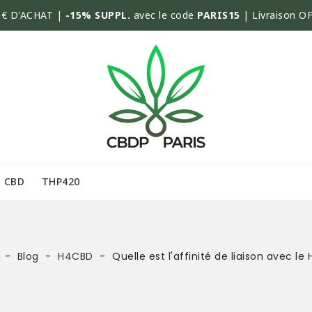
€ D'ACHAT |
-15% SUPPL.
avec le code
PARIS15
| Livraison O
CBD
THP420
Blog
H4CBD
Quelle est l'affinité de liaison avec le