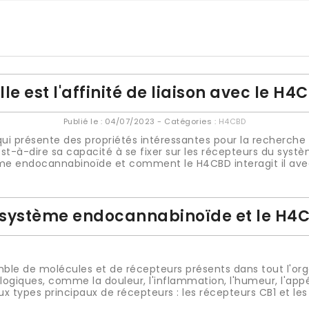
le est l'affinité de liaison avec le H4
Publié le :
04/07/2023
- Catégories :
H4CBD
 présente des propriétés intéressantes pour la recherche mé
'est-à-dire sa capacité à se fixer sur les récepteurs du sy
me endocannabinoïde et comment le H4CBD interagit il avec
 système endocannabinoïde et le H4
e de molécules et de récepteurs présents dans tout l'orga
ogiques, comme la douleur, l'inflammation, l'humeur, l'appét
 types principaux de récepteurs : les récepteurs CB1 et les