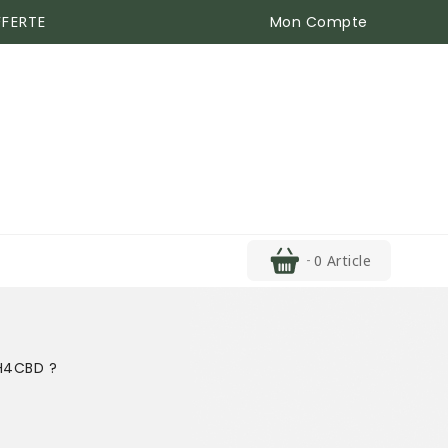
Mon Compte
FFERTE
0 Article
 H4CBD ?