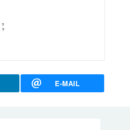
 ?
 ?
E-MAIL