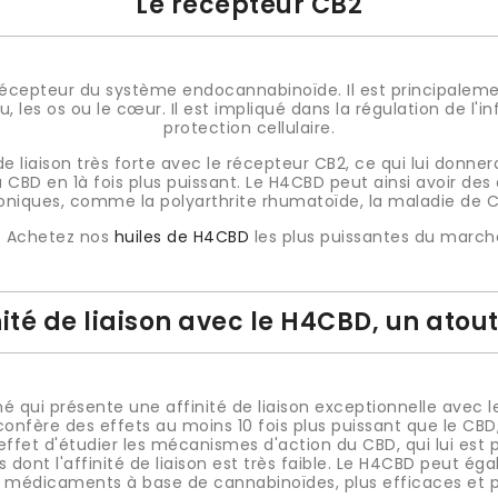
Le récepteur CB2
récepteur du système endocannabinoïde. Il est principaleme
 les os ou le cœur. Il est impliqué dans la régulation de l'
protection cellulaire.
 liaison très forte avec le récepteur CB2, ce qui lui donner
BD en 1à fois plus puissant. Le H4CBD peut ainsi avoir des
niques, comme la polyarthrite rhumatoïde, la maladie de Cr
- Achetez nos
huiles de H4CBD
les plus puissantes du march
inité de liaison avec le H4CBD, un atou
 qui présente une affinité de liaison exceptionnelle avec 
confère des effets au moins 10 fois plus puissant que le CBD,
effet d'étudier les mécanismes d'action du CBD, qui lui est 
 dont l'affinité de liaison est très faible. Le H4CBD peut 
médicaments à base de cannabinoïdes, plus efficaces et pl