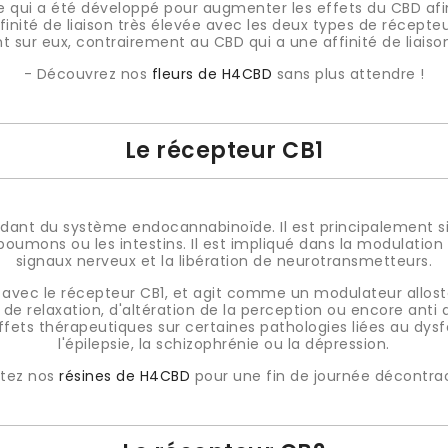
 qui a été développé pour augmenter les effets du CBD afin
affinité de liaison très élevée avec les deux types de récepteur
 sur eux, contrairement au CBD qui a une affinité de liaison 
- Découvrez nos
fleurs de H4CBD
sans plus attendre !
Le récepteur CB1
ndant du système endocannabinoïde. Il est principalement s
oumons ou les intestins. Il est impliqué dans la modulation d
signaux nerveux et la libération de neurotransmetteurs.
e avec le récepteur CB1, et agit comme un modulateur allostéri
e relaxation, d'altération de la perception ou encore anti an
s effets thérapeutiques sur certaines pathologies liées au 
l'épilepsie, la schizophrénie ou la dépression.
stez nos
résines de H4CBD
pour une fin de journée décontra