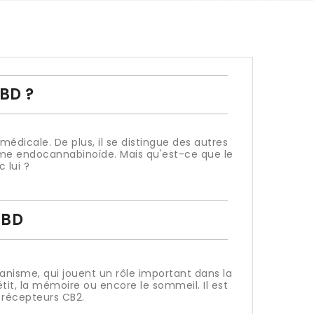
CBD ?
dicale. De plus, il se distingue des autres
stème endocannabinoïde. Mais qu'est-ce que le
 lui ?
CBD
nisme, qui jouent un rôle important dans la
it, la mémoire ou encore le sommeil. Il est
 récepteurs CB2.