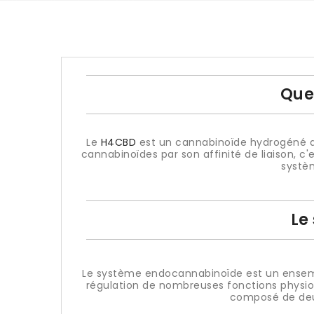
Quel
Le
H4CBD
est un cannabinoïde hydrogéné qui
cannabinoïdes par son affinité de liaison, c
systè
Le
Le système endocannabinoïde est un ensembl
régulation de nombreuses fonctions physiol
composé de deux