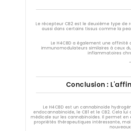
Le récepteur CB2 est le deuxième type de 
aussi dans certains tissus comme la peau,
Le H4CBD a également une affinité de
immunomodulateurs similaires à ceux du C
inflammatoires chro
Conclusion : L'aff
Le H4CBD est un cannabinoïde hydrogéné
endocannabinoïde, le CB1 et le CB2. Cela lui 
médicale sur les cannabinoïdes. Il permet en 
propriétés thérapeutiques intéressante, mais
nouveaux 