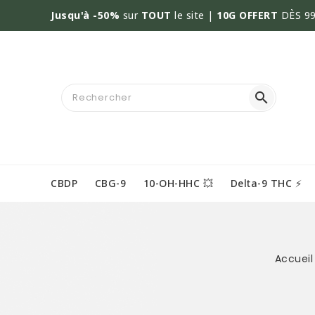
Jusqu'à -50%
sur
TOUT
le site |
10G OFFERT
DÈS 99

CBDP
CBG-9
10-OH-HHC 💥
Delta-9 THC ⚡
Accueil